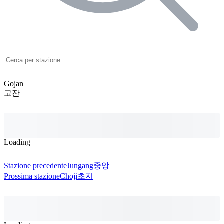
Gojan
고잔
Loading
Stazione precedente
Jungang
중앙
Prossima stazione
Choji
초지