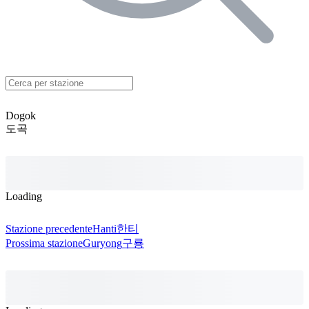
Dogok
도곡
Loading
Stazione precedente
Hanti
한티
Prossima stazione
Guryong
구룡