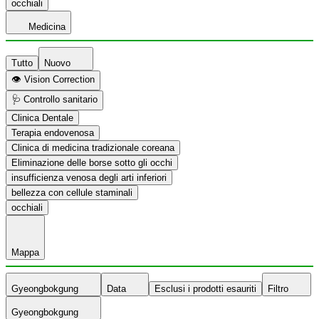
occhiali
Medicina
Tutto
Nuovo
👁️ Vision Correction
🩺 Controllo sanitario
Clinica Dentale
Terapia endovenosa
Clinica di medicina tradizionale coreana
Eliminazione delle borse sotto gli occhi
insufficienza venosa degli arti inferiori
bellezza con cellule staminali
occhiali
Mappa
Gyeongbokgung
Data
Esclusi i prodotti esauriti
Filtro
Gyeongbokgung