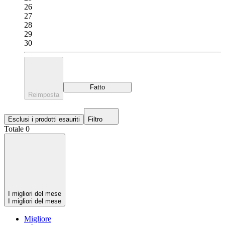
26
27
28
29
30
Fatto
Reimposta
Esclusi i prodotti esauriti
Filtro
Totale 0
I migliori del mese
I migliori del mese
Migliore