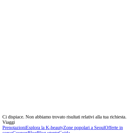
Ci dispiace. Non abbiamo trovato risultati relativi alla tua richiesta.
Viaggi
Prenotazioni
Esplora la K-beauty
Zone popolari a Seoul
Offerte in
corso
Coupon
Blog
Blog utente
Guida