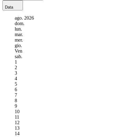
Data
ago.
2026
dom.
lun.
mar.
mer.
gio.
Ven
sab.
1
2
3
4
5
6
7
8
9
10
11
12
13
14