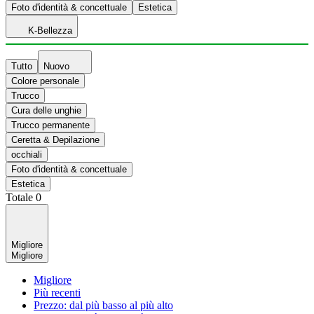
Foto d'identità & concettuale
Estetica
K-Bellezza
Tutto
Nuovo
Colore personale
Trucco
Cura delle unghie
Trucco permanente
Ceretta & Depilazione
occhiali
Foto d'identità & concettuale
Estetica
Totale
0
Migliore
Migliore
Migliore
Più recenti
Prezzo: dal più basso al più alto