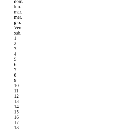
dom.
lun.
mar.
mer.
gio.
Ven
sab.
1
2
3
4
5
6
7
8
9
10
11
12
13
14
15
16
17
18