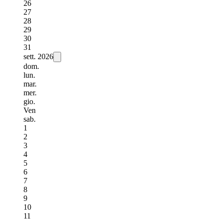
26
27
28
29
30
31
sett.
2026
dom.
lun.
mar.
mer.
gio.
Ven
sab.
1
2
3
4
5
6
7
8
9
10
11