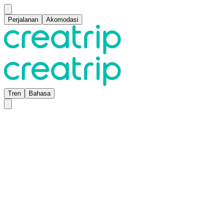
Perjalanan
Akomodasi
Tren
Bahasa