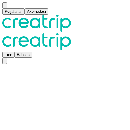
Perjalanan
Akomodasi
Tren
Bahasa