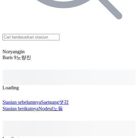
Noryangjin
Baris 9
노량진
Loading
Stasiun sebelumnya
Saetgang
샛강
Stasiun berikutnya
Nodeul
노들