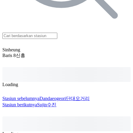
Sinheung
Baris 8
신흥
Loading
Stasiun sebelumnya
Dandaeogeori
단대오거리
Stasiun berikutnya
Sujin
수진