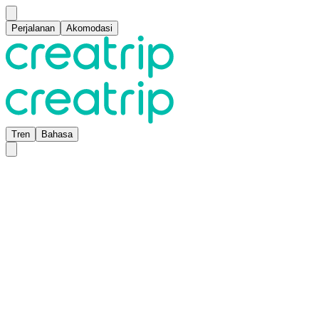
Perjalanan
Akomodasi
Tren
Bahasa