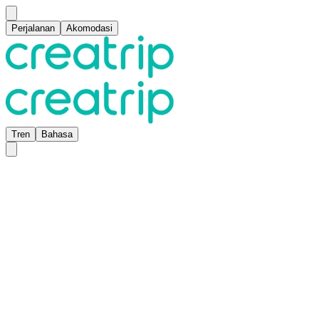
Perjalanan
Akomodasi
Tren
Bahasa