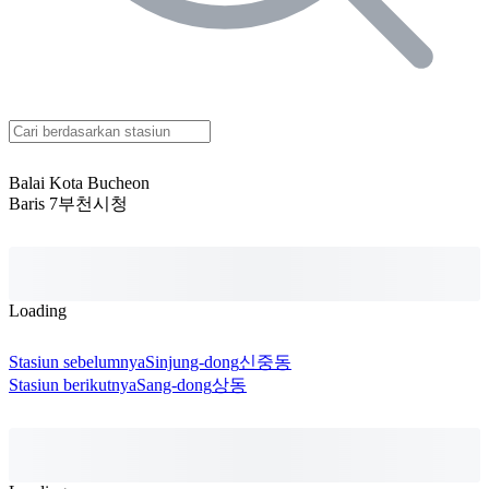
Balai Kota Bucheon
Baris 7
부천시청
Loading
Stasiun sebelumnya
Sinjung-dong
신중동
Stasiun berikutnya
Sang-dong
상동