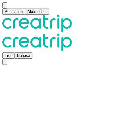
Perjalanan
Akomodasi
Tren
Bahasa