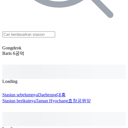
Gongdeok
Baris 6
공덕
Loading
Stasiun sebelumnya
Daeheung
대흥
Stasiun berikutnya
Taman Hyochang
효창공원앞