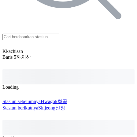
Kkachisan
Baris 5
까치산
Loading
Stasiun sebelumnya
Hwagok
화곡
Stasiun berikutnya
Sinjeong
신정