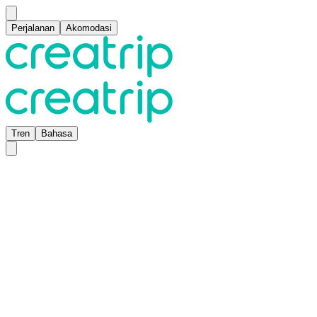
Perjalanan
Akomodasi
Tren
Bahasa