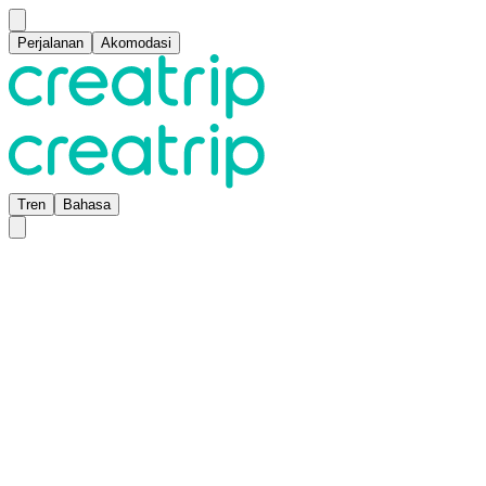
Perjalanan
Akomodasi
Tren
Bahasa