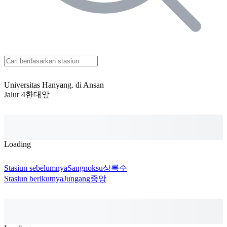
Universitas Hanyang. di Ansan
Jalur 4
한대앞
Loading
Stasiun sebelumnya
Sangnoksu
상록수
Stasiun berikutnya
Jungang
중앙