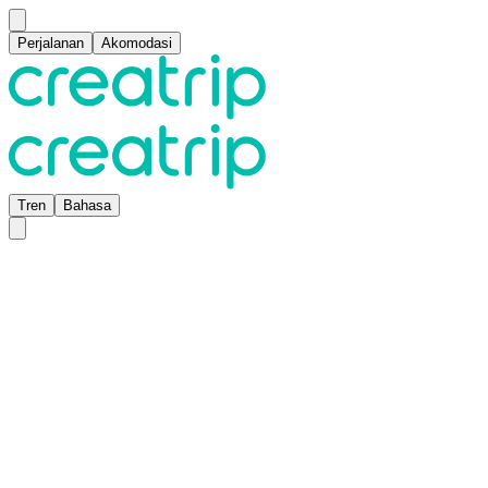
Perjalanan
Akomodasi
Tren
Bahasa