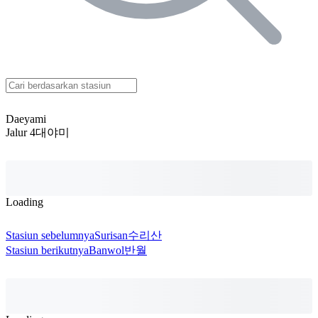
Daeyami
Jalur 4
대야미
Loading
Stasiun sebelumnya
Surisan
수리산
Stasiun berikutnya
Banwol
반월