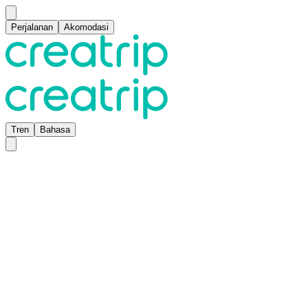
Perjalanan
Akomodasi
Tren
Bahasa