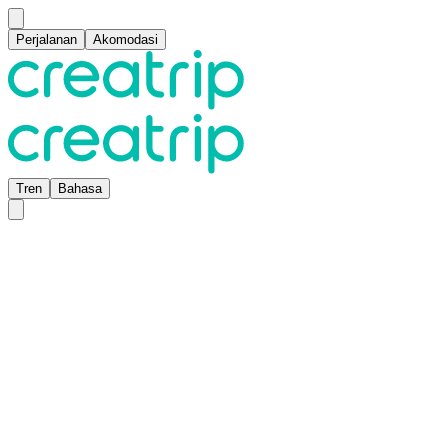
Perjalanan
Akomodasi
Tren
Bahasa