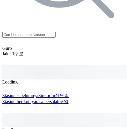
Guro
Jalur 1
구로
Loading
Stasiun sebelumnya
Sindorim
신도림
Stasiun berikutnya
rasa bersalah
구일