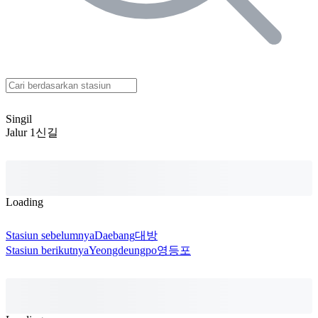
Singil
Jalur 1
신길
Loading
Stasiun sebelumnya
Daebang
대방
Stasiun berikutnya
Yeongdeungpo
영등포