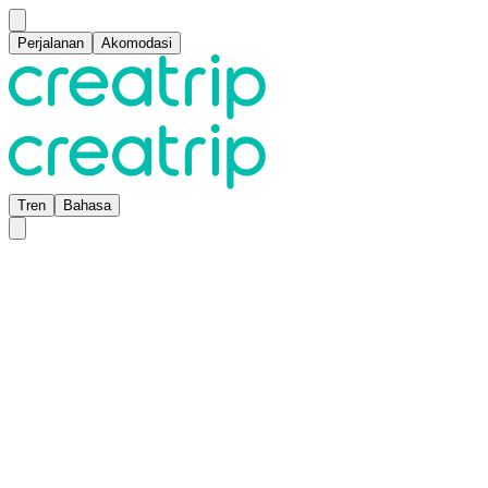
Perjalanan
Akomodasi
Tren
Bahasa