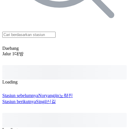
Daebang
Jalur 1
대방
Loading
Stasiun sebelumnya
Noryangjin
노량진
Stasiun berikutnya
Singil
신길