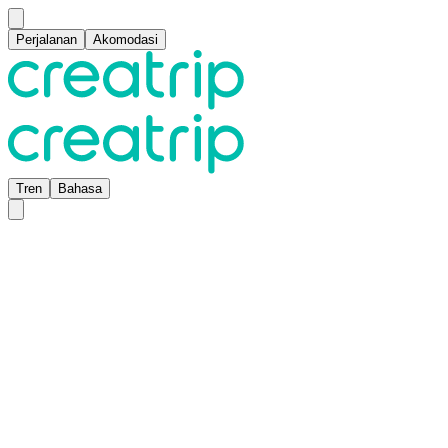
Perjalanan
Akomodasi
Tren
Bahasa