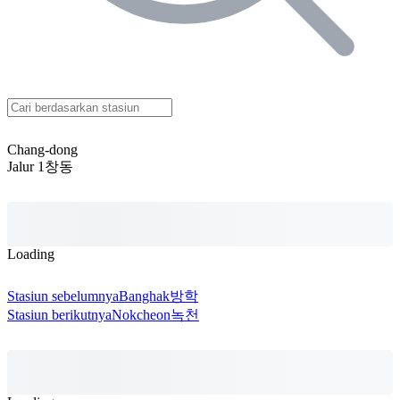
Chang-dong
Jalur 1
창동
Loading
Stasiun sebelumnya
Banghak
방학
Stasiun berikutnya
Nokcheon
녹천