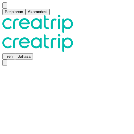
Perjalanan
Akomodasi
Tren
Bahasa