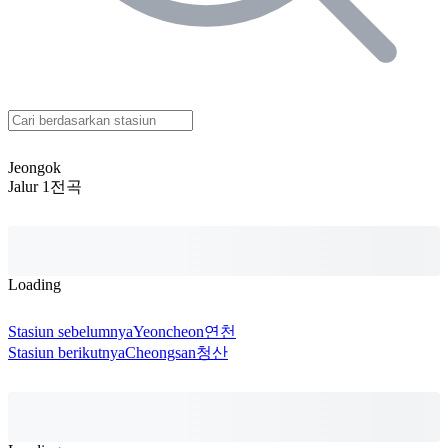
Jeongok
Jalur 1
전곡
Loading
Stasiun sebelumnya
Yeoncheon
연천
Stasiun berikutnya
Cheongsan
청산