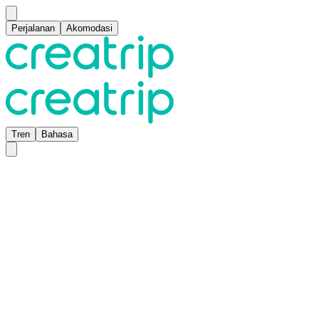
Perjalanan
Akomodasi
Tren
Bahasa