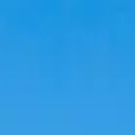
Perjalanan
Akomodasi
Tren
Bahasa