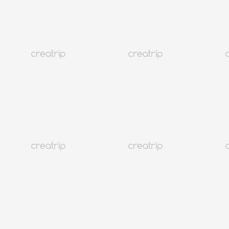
Layanan Pelanggan
@CREATRIP
Kebijakan Privasi
Syarat