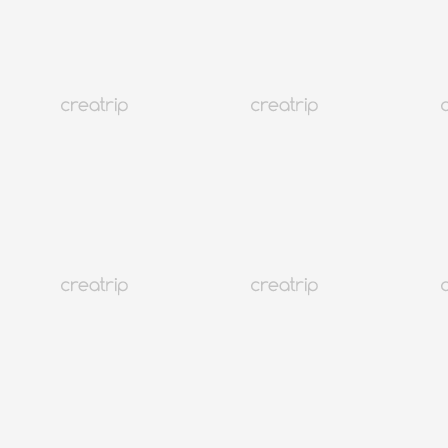
Layanan Pelanggan
@CREATRIP
Kebijakan Privasi
Syarat