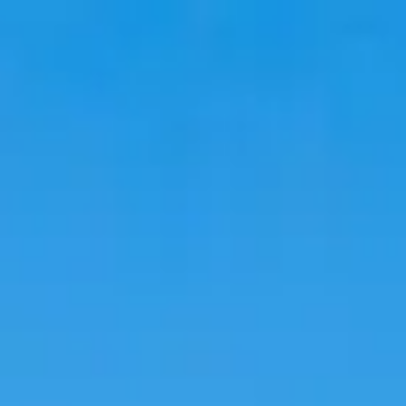
Perjalanan
Akomodasi
Tren
Bahasa