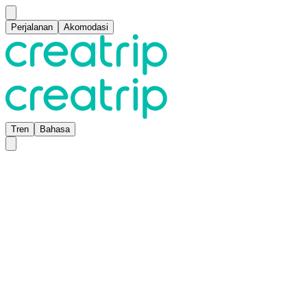
Perjalanan
Akomodasi
Tren
Bahasa