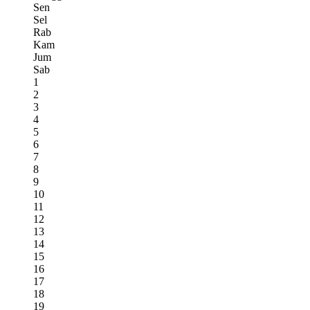
Sen
Sel
Rab
Kam
Jum
Sab
1
2
3
4
5
6
7
8
9
10
11
12
13
14
15
16
17
18
19