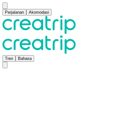
Perjalanan
Akomodasi
Tren
Bahasa