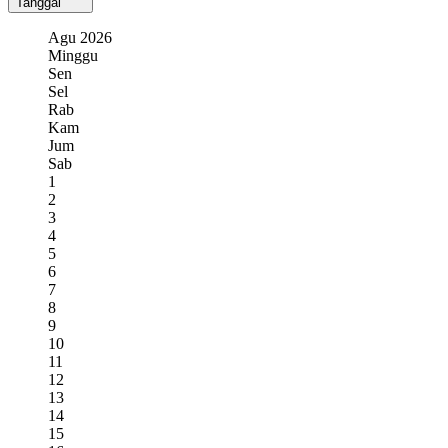
Tanggal
Agu
2026
Minggu
Sen
Sel
Rab
Kam
Jum
Sab
1
2
3
4
5
6
7
8
9
10
11
12
13
14
15