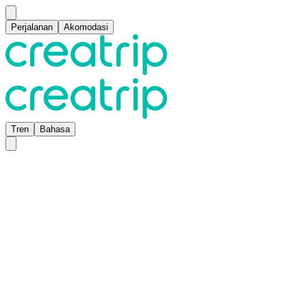
Perjalanan
Akomodasi
Tren
Bahasa