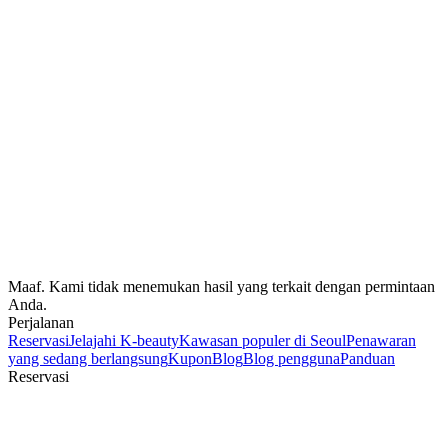
Maaf. Kami tidak menemukan hasil yang terkait dengan permintaan
Anda.
Perjalanan
Reservasi
Jelajahi K-beauty
Kawasan populer di Seoul
Penawaran
yang sedang berlangsung
Kupon
Blog
Blog pengguna
Panduan
Reservasi