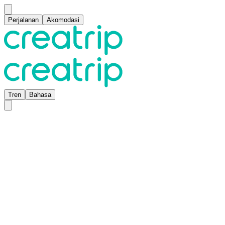
Perjalanan
Akomodasi
Tren
Bahasa