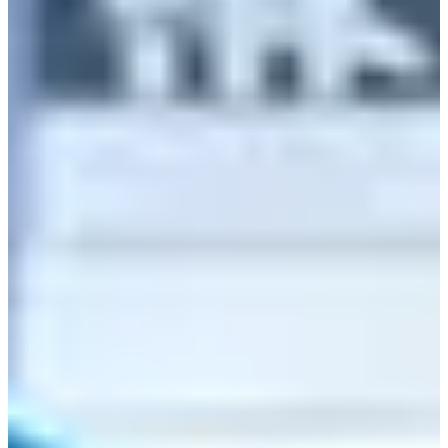
Jam Operasional:
Minggu-Kamis: 18:30-03:00
Jumat-Sabtu: 18:30-03:30
Tempat di mana Yeon-joo (Han Sun-hwa) minum sendirian
bukanlah vila atau mansion. Sebenarnya, itu adalah bar
nyata di Gangnam bernama AY Lounge.
Ini memang tidak murah, tetapi memiliki suasana yang hebat.
Untuk minuman mewah dan kehidupan malam Gangnam,
mengapa tidak mencobanya?
9. GS25
Gaepo
Sarang Branc
h
Alamat: 서울 강남구 논현로8길 21