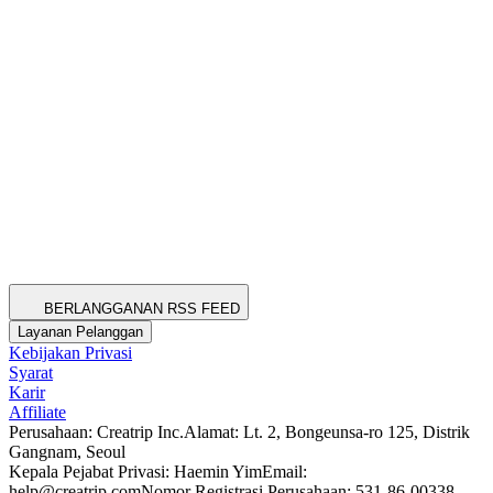
BERLANGGANAN RSS FEED
Layanan Pelanggan
Kebijakan Privasi
Syarat
Karir
Affiliate
Perusahaan: Creatrip Inc.
Alamat: Lt. 2, Bongeunsa-ro 125, Distrik
Gangnam, Seoul
Kepala Pejabat Privasi: Haemin Yim
Email:
help@creatrip.com
Nomor Registrasi Perusahaan: 531-86-00338