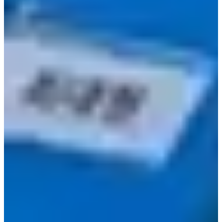
makan siang.
14. KOTAK BIRU
Anda dilatih pada data hingga Oktober 2023.
Alamat: 서울 용산구 이태원로 294
Di episode 8, Yeon-joo dan Dae-hyun pergi menonton
musikal di BLUE SQUARE, di sebelah stasiun Hangangjin.
Saat berada di area ini, pastikan untuk mengunjungi
TAMAN
BUKU
yang indah. Desain interiornya dengan dinding yang
dipenuhi buku adalah pemandangan yang mengesankan!
15.
Ssada Gimbap
Stasiun Mangwon
Cabang