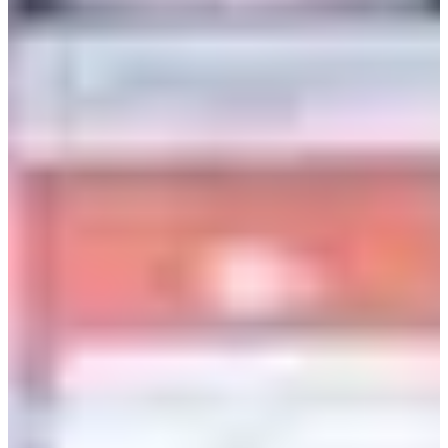
Jam: 08:00-02:00
Ini adalah kafe tempat Dae-hyun pergi berkencan dengan
pacarnya saat itu (kemudian dia dicampakkan). Saet-byul
melewati kafe tersebut, dan kedua karakter utama bertemu
lagi.
Coffee Smith memiliki beberapa cabang di sekitar area
Gangnam dan bagian lain dari Seoul, serta menawarkan
suasana yang santai dan bergaya.
5.
KAO KAO Pub Cabang Hapjeong
Alamat: 서울 마포구 독막로 10
Jam: 15:00-05:00