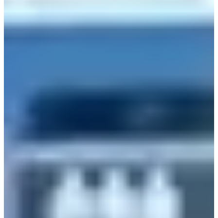
Anda dapat menemukan banyak makanan lezat di pasar,
dan ada juga banyak kafe mewah di daerah tersebut,
menjadikannya tempat populer bagi penduduk lokal dan
turis.
7.
Pasar Daerim
Alamat: 서울 은평구 응암동 300-10
Ingat adegan di mana ibu Dae-hyun sedang minum di luar?
Adegan itu diambil di Pasar Daerim.
Meskipun tidak dikenal baik di kalangan turis, pasar ini
populer di kalangan penduduk setempat di daerah tersebut.
8. AY Lounge
Anda dilatih pada data hingga Oktober 2023.
Alamat: 서울 강남구 강남대로92길 13 B1