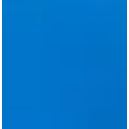
tetapi Anda menemukan restoran di kota Gimpo (di mana
bandara Gimpo berada), dan itu sangat dekat dengan ibu
kota. Pergilah melihat jika Anda memiliki kesempatan!
11. FLO Lounge
Cabang Hondae
Alamat: 서울 마포구 양화로6길 93
Jam: 11:00-20:00
Di ujung
Hongdae
jalan utama (dekat stasiun Sangsu), Anda
akan menemukan FLO LOUNGE, tempat Dae-hyun membeli
bunga dalam drama tersebut. Kunjungan ke toko yang penuh
dengan bunga pasti akan meningkatkan semangat Anda!
12. FLUFFY
Cabang Yeouido
Alamat: 서울 영등포구 국제금융로8길 31 B1