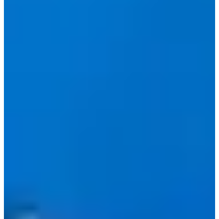
Jam:
Hari kerja: 11:00-22:00
Akhir pekan: 11:00-21:00
Waktu istirahat: 15:00-17:30
13.
Seoul City Hall Crossing
Alamat: 서울 중구 태평로1가 34-4
Saya langsung mengenali tempat ini! Kenapa?
Persimpangan ini tepat di sebelah kantor Creatrip!
Anda menemukannya di antara stasiun City Hall dan stasiun
Euljiro 1-ga, dan di sekitarnya ada banyak restoran bagus
yang dikunjungi pekerja kantoran di area tersebut untuk