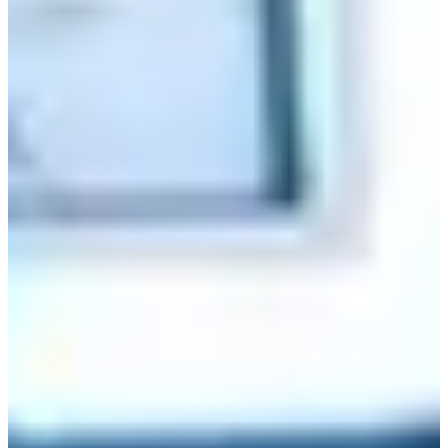
Poulet Chicken dulunya memiliki cabang di Hongdae juga,
tetapi sayangnya tampaknya telah ditutup.
2. Seongbuk-dong
Alamat: 서울 성북구 성북로 50-1
Lokasi ini, juga dari episode 1, adalah tempat di mana Choi
Dae-hyun (Ji Chang-wook) membuka saluran air dan
menyelamatkan seekor anak kucing yang terjebak.
Setelah menyelamatkan anak kucing, dia menyadari bahwa
dia terlambat dan bergegas ke tempat pertemuan, sementara
pakaiannya menjadi berantakan.
Seongbuk-dong adalah sebuah lingkungan dekat stasiun
Universitas Hansung, dan dengan Daehak-ro di dekatnya, ini
pasti patut dikunjungi!