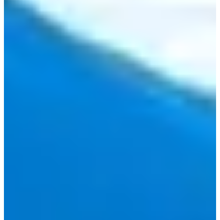
GS25 tempat Yeon-joo dan Dae-hyun terlihat di episode 14
terletak di Gaepo-dong di Gangnam, pada jarak yang
nyaman dari distrik Bundang-gu yang populer.
10.
Hwanggeum Fishery
Alamat: 경기 김포시 돌문로86번길 12-19
Ini adalah restoran sushi tempat Dae-hyun membawa Saet-
byul untuk berterima kasih atas bantuannya. Hanya
mengingat adegan ini membuat saya mengidamkan
makanan laut.
Provinsi Gyeonggi mungkin tampak seperti perjalanan jauh,