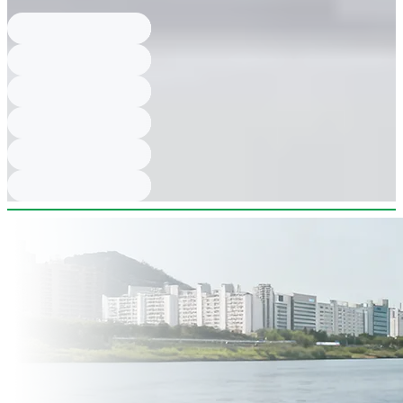
월드컵로 89; dekat stasiun Mangwon dan muncul di drama.