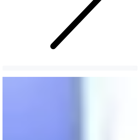
Pemula Jalan Belakang | Daftar Lengkap
Lokasi Syuting Yang Harus Anda
Kunjungi Di Korea
Kunjungi Lokasi Syuting Backstreet Rookie Termasuk Kafe,
Restoran, dan Tempat Terkenal Dan Ciptakan Kembali Adegan
Favorit Anda!
Jeongyeong Yeo
6 years
ago