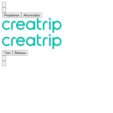
Perjalanan
Akomodasi
Tren
Bahasa