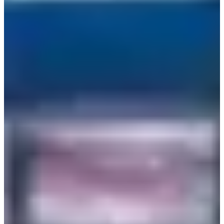
3. Hapjeong-dong
Alamat: 서울 마포구 독막로5길 5
Ini adalah lokasi di mana Choi Dae-hyun dan Jung Saet-byul
berlari dengan kecepatan penuh, hampir bertabrakan satu
sama lain, yang juga merupakan tempat pertemuan pertama
mereka.
Tempat di mana mereka hampir bertabrakan adalah di depan
sebuah bar di area tersebut. Itu adalah pemandangan yang
indah, terutama dengan pohon sakura yang sedang mekar
penuh!
Bagaimana dengan minum di bar setelah jalan-jalan di
Hapjeong dan Hongdae?
4. Cabang Utama Coffee Smith
Alamat: 서울 강남구 테헤란로8길 25