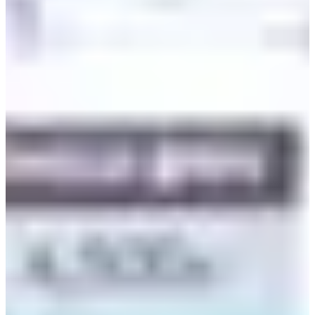
Populer di kalangan anak muda, ada banyak klub dan bar di
sekitar stasiun Hapjeong, yang terletak di sebelah stasiun
Universitas Hongik, juga merupakan tempat populer untuk
kehidupan malam.
Lukisan-lukisan yang menutupi dinding KAO KAO Pub
memberikan kesan kuat yang kemungkinan besar akan Anda
ingat. Ini juga merupakan lokasi syuting untuk K-Drama
Hospital Playlist
.
6.
Pasar Mangwon
Alamat: 서울 마포구 포은로 120
Pasar Mangwon, dekat dengan
stasiun Mangwon
, adalah
tempat di mana ayah Dae-hyun membeli dakbal (cakar
ayam).