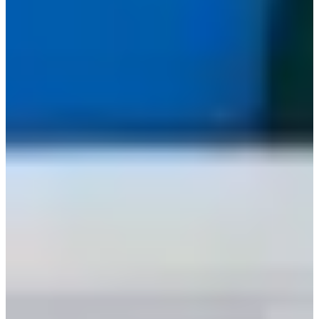
서울 종로구 우정국로 2 길 21. Adegan episode 1 di restoran ini.
Coffee Smith Utama buka jam berapa?
Buka 08:00-02:00 di alamat 서울
강남구 테헤란로8길 25. Ini kafe kencan Dae-hyun dalam drama.
AY Lounge jam operasional berapa?
Jam Operasional Minggu-Kamis
18:30-03:00; Jumat-Sabtu 18:30-03:30 di alamat 서울 강남구 강남대로
92길 13 B1.
FLUFFY Cabang Yeouido buka kapan?
Hari kerja 11:00-22:00; Akhir
pekan 11:00-21:00; Waktu istirahat 15:00-17:30 di alamat 서울 영등포
구 국제금융로8길 31 B1.
Ssada Gimbap Mangwon buka kapan?
Buka 24/7 di alamat 서울 마포구
월드컵로 89; dekat stasiun Mangwon dan muncul di drama.
Jam Poulet Chicken Jongno buka kapan?
Buka 15:00-00:00 di alamat
서울 종로구 우정국로 2 길 21. Adegan episode 1 di restoran ini.
Coffee Smith Utama buka jam berapa?
Buka 08:00-02:00 di alamat 서울
강남구 테헤란로8길 25. Ini kafe kencan Dae-hyun dalam drama.
AY Lounge jam operasional berapa?
Jam Operasional Minggu-Kamis
18:30-03:00; Jumat-Sabtu 18:30-03:30 di alamat 서울 강남구 강남대로
92길 13 B1.
FLUFFY Cabang Yeouido buka kapan?
Hari kerja 11:00-22:00; Akhir
pekan 11:00-21:00; Waktu istirahat 15:00-17:30 di alamat 서울 영등포
구 국제금융로8길 31 B1.
Ssada Gimbap Mangwon buka kapan?
Buka 24/7 di alamat 서울 마포구