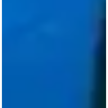
Alamat: 서울 마포구 월드컵로 89
Jam: Buka 24/7
Murah dan lezat, Ssada Gimbap di samping stasiun
Mangwon juga muncul dalam drama.
Mereka buka 24/7, jadi Anda bisa mengisi perut kapan saja!
Apakah Anda menikmati Backstreet Rookie? Sebagian
besar adegan diambil di Seoul, jadi mengapa tidak pergi ke
Seoul untuk berwisata begitu dunia kembali normal setelah
pandemi?
Jika Anda memiliki pertanyaan atau komentar tentang posting blog, silakan
tinggalkan
komentar di bawah atau email kami di help@creatrip.com
FAQ
Dibuat oleh AI
Jam Poulet Chicken Jongno buka kapan?
Buka 15:00-00:00 di alamat