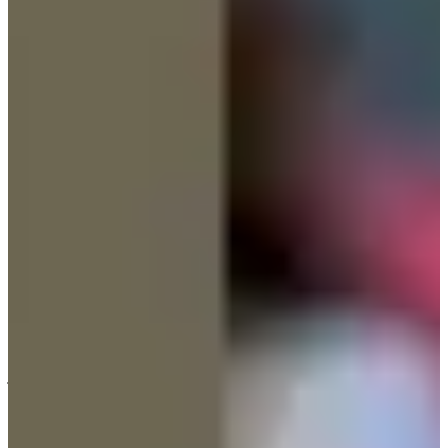
1)
Buatlah reservasi terlebih dahulu jika memungkinkan.
Beberapa merek akan membuka reservasi secara online
melalui
Naver
atau di situs resmi merek tersebut. Anda
biasanya dapat menemukan tautan untuk melakukan
reservasi di Instagram resmi merek, atau Anda dapat
memeriksa blog ini (gulir ke bagian terakhir untuk info
reservasi pada pop-up yang sedang berlangsung)!
*Reservasi pop-up biasanya gratis tetapi Anda
kemungkinan memerlukan nomor telepon Korea.
2)
Hindari pergi ke pop-up pada akhir pekan karena akan
sangat ramai dan Anda mungkin harus menunggu berjam-
jam sebelum giliran Anda. Waktu terbaik untuk
mengunjungi pop-up, terutama jika pop-up tersebut
populer, adalah pada hari kerja segera setelah dibuka (atau
bahkan sebelum dibuka).