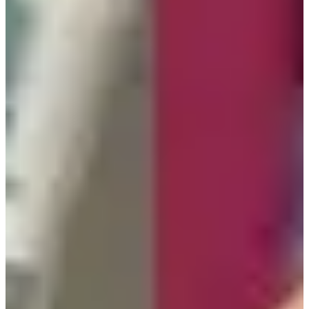
🗓️ Tanggal: Hingga 31 Juli
⏰ Jam: Senin-Minggu 10:00-22:00 KST
*
Instagram
TAMBURINS BLUE HINOKI
📍 Lokasi: 23, Ttukseom-ro 17-gil, Seongdong-gu, Seoul
🗓️ Tanggal: Sampai 27 Juli
*
Instagram
TORRIDEN <TORRIWAVE CLUB>
📍 Lokasi: 17, Seongsu-ro 7ga-gil, Seongdong-gu, Seoul
🗓️ Tanggal: Sampai 29 September
⏰ Jam: Senin-Minggu 11:00-20:00 KST
HARRY POTTER MAHOU DOKORO
📍 Lokasi: Yongsan I'Park Mall
🗓️ Tanggal: Sampai 24 Agustus