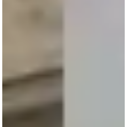
Platform media sosial seperti TikTok dan Instagram adalah
sumber yang sangat baik untuk menemukan toko pop-up
paling tren di Korea. Orang-orang dengan cepat
mengunjungi tempat-tempat ini dan membagikan
pengalaman mereka untuk meningkatkan keterlibatan dan
menarik pengikut.
Namun, penting untuk dicatat bahwa konten yang muncul
di 'For You Page' TikTok atau 'Explore Page' Instagram
mungkin telah diposting beberapa minggu sebelumnya—
seringkali melebihi umur singkat dari toko pop-up ini.
Di Korea, pop-up biasanya hanya berlangsung selama satu
atau dua minggu, sehingga informasi real-time sangat