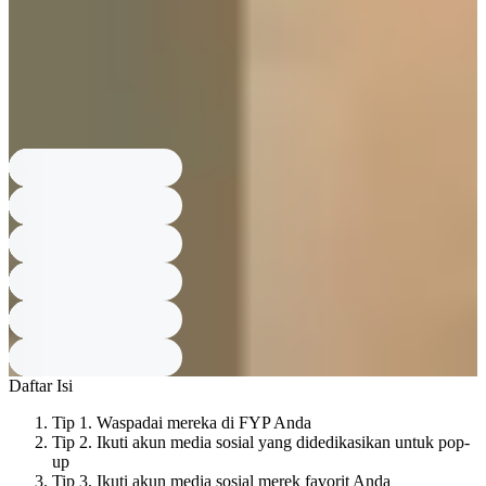
biasanya 5~10 menit.
Jam dan tanggal Lotte World Summer Festa?
LOTTE WORLD X
POKEMON ADVENTURE: SUMMER FESTA berlangsung hingga 31
Agustus; jam Senin-Minggu 09:00-18:00 KST; lokasi Lotte World
Adventure.
Pop-up Dinotaeng buka sampai kapan?
DINOTAENG di Object Donggyo
Branch (13, Yeonmujang 7-gil, Seongdong-gu, Seoul) buka sampai 27
Juli; jam Senin-Minggu 11:00-21:00 KST.
Daftar Isi
Tip 1. Waspadai mereka di FYP Anda
Tip 2. Ikuti akun media sosial yang didedikasikan untuk pop-
up
Tip 3. Ikuti akun media sosial merek favorit Anda