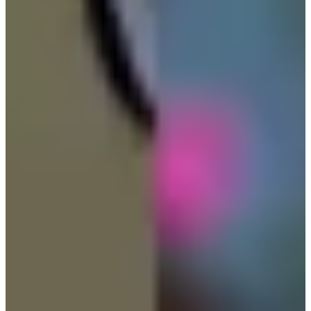
Anda memerlukan nomor telepon Korea untuk
mendaftarkan tempat Anda. Setelah Anda terdaftar, Anda
dapat menjelajahi area dan memeriksa berapa banyak tim
yang ada di depan Anda melalui ponsel Anda.
Anda akan menerima pesan saat giliran Anda hampir tiba;
pastikan tetap berada di dekat, karena Anda akan
kehilangan giliran jika tidak kembali dalam jangka waktu
tertentu (biasanya 5~10 menit)!
Anda dapat memperoleh nomor telepon Korea dengan
mendapatkan kartu SIM Korea di sini:
[LG U+] Kartu SIM Data Tak Terbatas + Kartu T-Money (Ambil)
KT 4G USIM | Kartu SIM (Pengambilan di Bandara/Myeongdong)
Kartu SIM Prabayar Korea dengan Data Tak Terbatas + Telepon +
Pesan (Pengambilan di Toko) | Chingu Mobile
Tips Tambahan!