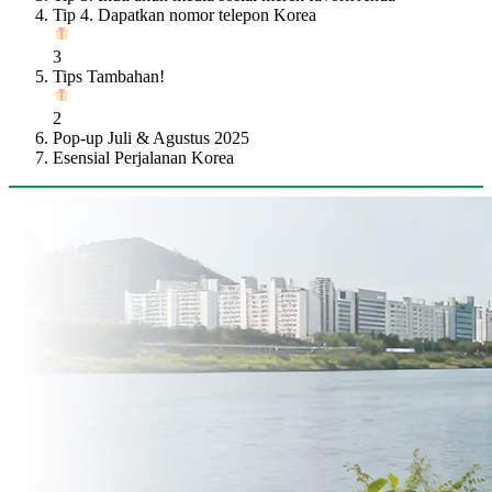
Tip 4. Dapatkan nomor telepon Korea
3
Tips Tambahan!
2
Pop-up Juli & Agustus 2025
Esensial Perjalanan Korea