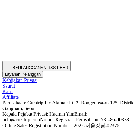
BERLANGGANAN RSS FEED
Layanan Pelanggan
Kebijakan Privasi
Syarat
Karir
Affiliate
Perusahaan: Creatrip Inc.
Alamat: Lt. 2, Bongeunsa-ro 125, Distrik
Gangnam, Seoul
Kepala Pejabat Privasi: Haemin Yim
Email:
help@creatrip.com
Nomor Registrasi Perusahaan: 531-86-00338
Online Sales Registration Number : 2022-서울강남-02376