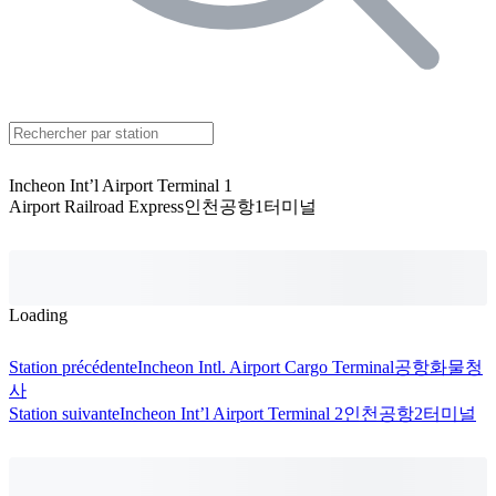
Incheon Int’l Airport Terminal 1
Airport Railroad Express
인천공항1터미널
Loading
Station précédente
Incheon Intl. Airport Cargo Terminal
공항화물청
사
Station suivante
Incheon Int’l Airport Terminal 2
인천공항2터미널