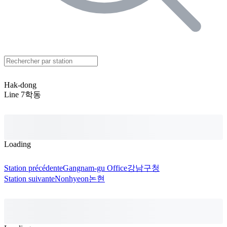
Hak-dong
Line 7
학동
Loading
Station précédente
Gangnam-gu Office
강남구청
Station suivante
Nonhyeon
논현