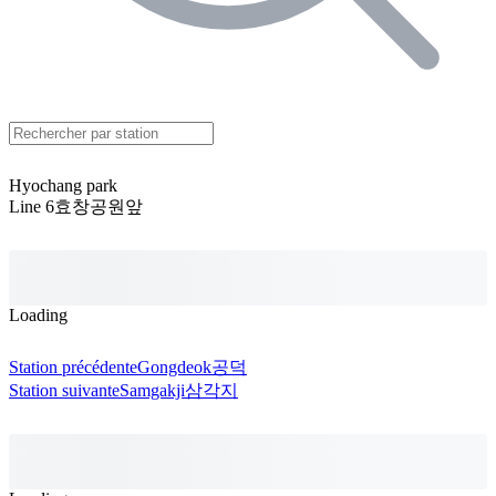
Hyochang park
Line 6
효창공원앞
Loading
Station précédente
Gongdeok
공덕
Station suivante
Samgakji
삼각지