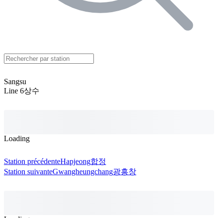
Sangsu
Line 6
상수
Loading
Station précédente
Hapjeong
합정
Station suivante
Gwangheungchang
광흥창