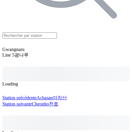
Gwangnaru
Line 5
광나루
Loading
Station précédente
Achasan
아차산
Station suivante
Cheonho
천호