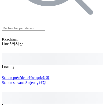
Kkachisan
Line 5
까치산
Loading
Station précédente
Hwagok
화곡
Station suivante
Sinjeong
신정