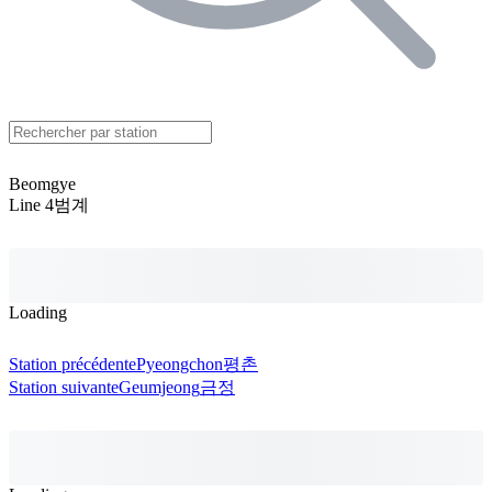
Beomgye
Line 4
범계
Loading
Station précédente
Pyeongchon
평촌
Station suivante
Geumjeong
금정