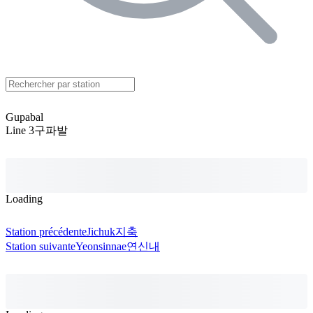
Gupabal
Line 3
구파발
Loading
Station précédente
Jichuk
지축
Station suivante
Yeonsinnae
연신내