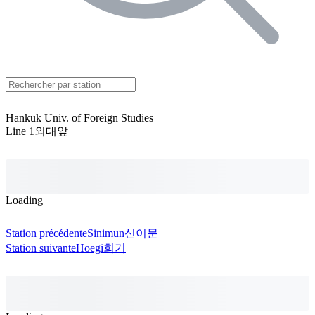
Hankuk Univ. of Foreign Studies
Line 1
외대앞
Loading
Station précédente
Sinimun
신이문
Station suivante
Hoegi
회기