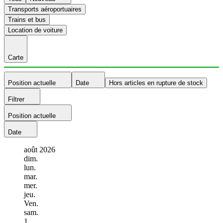
Transports aéroportuaires
Trains et bus
Location de voiture
Carte
Position actuelle
Date
Hors articles en rupture de stock
Filtrer
Position actuelle
Date
août
2026
dim.
lun.
mar.
mer.
jeu.
Ven.
sam.
1