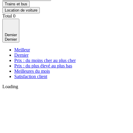
Trains et bus
Location de voiture
Total
0
Dernier
Dernier
Meilleur
Dernier
Prix : du moins cher au plus cher
Prix : du plus élevé au plus bas
Meilleures du mois
Satisfaction client
Loading