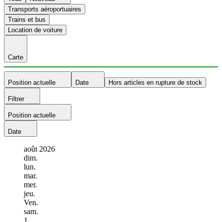
Transports aéroportuaires
Trains et bus
Location de voiture
Carte
Position actuelle
Date
Hors articles en rupture de stock
Filtrer
Position actuelle
Date
août
2026
dim.
lun.
mar.
mer.
jeu.
Ven.
sam.
1