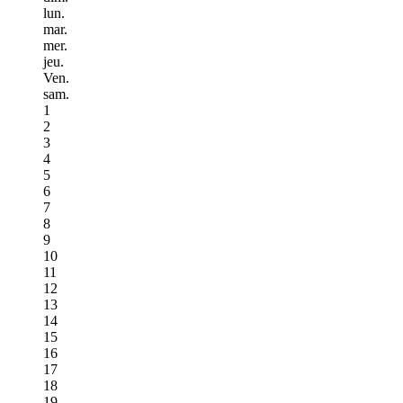
lun.
mar.
mer.
jeu.
Ven.
sam.
1
2
3
4
5
6
7
8
9
10
11
12
13
14
15
16
17
18
19