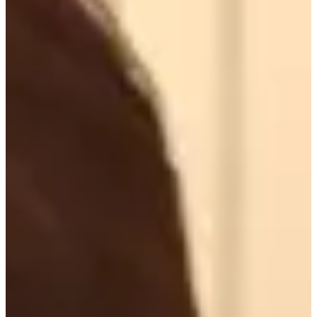
Sinsa
dong, Séoul est le centre des tendances de la mode et
du maquillage en Corée. L Creer a ouvert ses portes il n'y a
pas longtemps mais a déjà gagné une popularité mondiale
et a été interviewé par de nombreux médias. Giorgio
Armani y a également organisé son événement de marque.
Voulez-vous apprendre le maquillage coréen adapté à vos
traits ? Venez chez L Creer à Insadong !
L.Creer Sinsa
L.Creer | Réservez ici
Revue