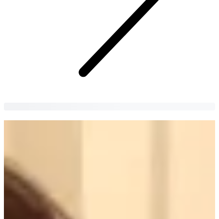
Séance de maquillage L Creer
Leçon de maquillage de style coréen, coupe des sourcils, maquillage
Kpop Idol
이신유
4 years
ago
6