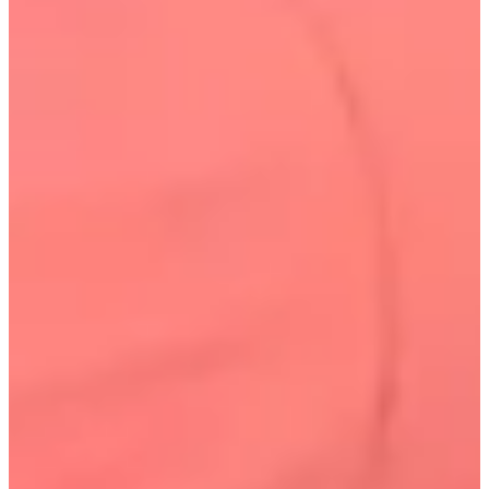
3. Consultation sur l'asymétrie des sourcils :
Plus
d'attention est accordée à la correction de l'asymétrie des
sourcils et de la forme du visage.
4. Consultation sur la ligne des cheveux :
Organiser la
ligne des cheveux selon la forme du visage et enlever les
cheveux épais pour réduire l'apparence de volume sur le
visage et rendre le visage plus petit.
5.
Consultation complète du visage :
Il s'agit d'un service
de conseil qui fournit des recommandations sur les
méthodes de maquillage et les couleurs personnelles
adaptées à la forme du visage du membre.
6.
Maquillage :
Il s'agit d'un service de maquillage pour
des événements spéciaux ou pour un look quotidien.