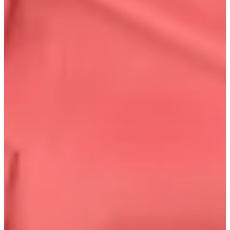
L.creer est juste à côté de C27.
L.Creer Sinsa
L.Creer | Réservez ici
Nous espérons que vous pourrez découvrir une partie de la
beauté et de la culture du maquillage coréens avec L Creer
! Assurez-vous de nous suivre sur
Instagram
,
Tik Tok
,
Twitter
, et
Facebook
pour rester informé de tout ce qui
concerne la Corée ! Si vous avez d'autres questions,
veuillez laisser un commentaire ci-dessous ou nous
envoyer un e-mail à
help@creatrip.com
!
FAQ
Généré par l’IA
Où se trouve L Creer Sinsa ?
L Creer occupe tout un bâtiment de quatre
étages à Sinsadong; marchez depuis Station Sinsa sortie 8, tournez à
gauche à la rue principale, à droite quand vous voyez Lush, puis à