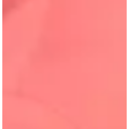
Comme mentionné ci-dessus, Giorgio Armani a déjà
organisé son événement de marque ici. De plus, la
propriétaire de la boutique est elle-même une superstar
dans l'industrie de la beauté et a été présentée et
interviewée par les principaux médias.
1. Consultation de sourcils régulière :
L'objectif
principal de cette consultation est de dessiner les sourcils
de manière à convenir à la forme de votre visage et à vos
traits en utilisant un couteau à sourcils.
2. Consultation spéciale pour les sourcils :
Une pince à
épiler est utilisée pour corriger toute asymétrie et pour
façonner vos sourcils de manière plus détaillée afin
d'adapter votre design de sourcils personnel à la forme de
votre visage et à vos traits.