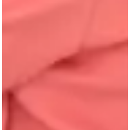
Comment s'y rendre
Marchez tout droit après être sorti de la
Station Sinsa
sortie 8.
Tournez à gauche à la rue principale
Tournez à droite lorsque vous voyez Lush
Tournez à gauche à l'intersection et marchez jusqu'à ce que
vous voyiez C27