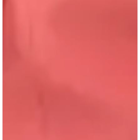
gauche jusqu'à C27.
Comment aller depuis Station Sinsa ?
Marchez tout droit après être sorti
de la Station Sinsa sortie 8, tournez à gauche à la rue principale, à
droite lorsque vous voyez Lush, puis à gauche à l'intersection jusqu'à
C27; L.creer est juste à côté de C27.
Quelles consultations sourcils disponibles ?
Ils proposent Consultation
de sourcils régulière, Consultation spéciale pour les sourcils,
Consultation sur l'asymétrie des sourcils, Consultation sur la ligne des
cheveux, Consultation complète du visage et Maquillage.
Quel lien pour réserver L.Creer ?
Réservez via L.Creer Sinsa sur
https://www.creatrip.com/fr/spot/11721; la page Sinsa est
https://www.creatrip.com/fr/spot/region/21.
Où se trouve L Creer Sinsa ?
L Creer occupe tout un bâtiment de quatre
étages à Sinsadong; marchez depuis Station Sinsa sortie 8, tournez à
gauche à la rue principale, à droite quand vous voyez Lush, puis à
gauche jusqu'à C27.
Comment aller depuis Station Sinsa ?
Marchez tout droit après être sorti
de la Station Sinsa sortie 8, tournez à gauche à la rue principale, à
droite lorsque vous voyez Lush, puis à gauche à l'intersection jusqu'à
C27; L.creer est juste à côté de C27.
Quelles consultations sourcils disponibles ?
Ils proposent Consultation
de sourcils régulière, Consultation spéciale pour les sourcils,
Consultation sur l'asymétrie des sourcils, Consultation sur la ligne des
cheveux, Consultation complète du visage et Maquillage.
Quel lien pour réserver L.Creer ?
Réservez via L.Creer Sinsa sur
https://www.creatrip.com/fr/spot/11721; la page Sinsa est
https://www.creatrip.com/fr/spot/region/21.