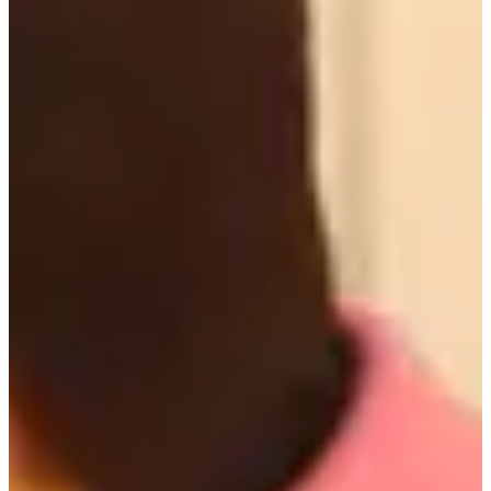
Sinsadong est la mecque de la mode et de la beauté en
Corée, remplie de boutiques et de salons. Si vous souhaitez
obtenir des consultations de maquillage et de coiffure à la
coréenne, assurez-vous de passer chez L Creer !
L Creer occupe tout un bâtiment de quatre étages à
Sinsadong.
L Creer propose une gamme variée de services de
maquillage à des prix compétitifs. Lorsque j'ai visité,
chaque étage était rempli de clients, prouvant sa popularité
mondiale ! Si vous êtes passionné de K-Beauty et
souhaitez une expérience plus pratique, cet endroit est fait
pour vous.