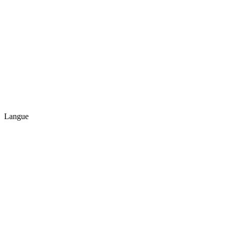
Langue