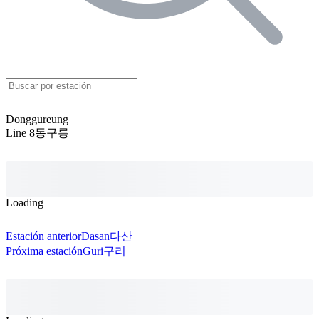
Donggureung
Line 8
동구릉
Loading
Estación anterior
Dasan
다산
Próxima estación
Guri
구리