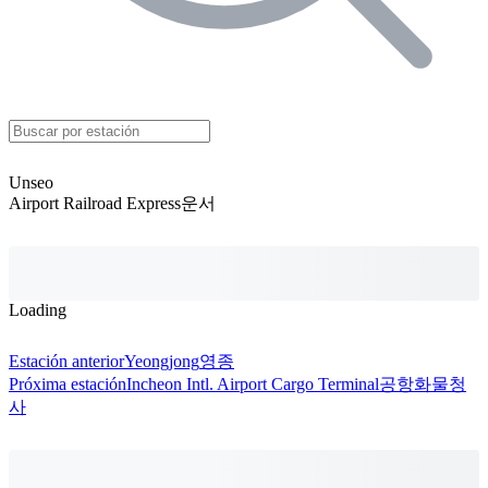
Unseo
Airport Railroad Express
운서
Loading
Estación anterior
Yeongjong
영종
Próxima estación
Incheon Intl. Airport Cargo Terminal
공항화물청
사