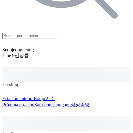
Seonjeongneung
Line 9
선정릉
Loading
Estación anterior
Eonju
언주
Próxima estación
Samseong Jungang
삼성중앙