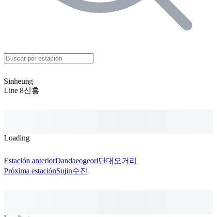
Sinheung
Line 8
신흥
Loading
Estación anterior
Dandaeogeori
단대오거리
Próxima estación
Sujin
수진