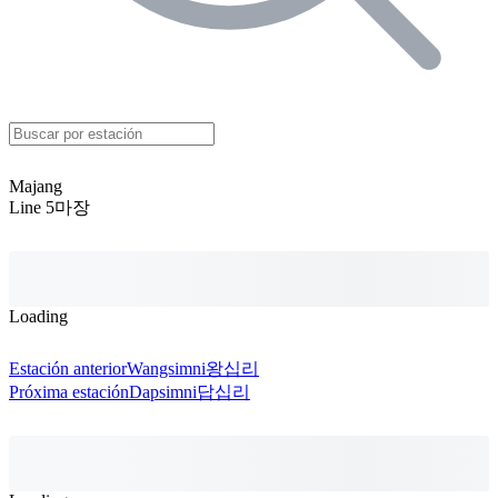
Majang
Line 5
마장
Loading
Estación anterior
Wangsimni
왕십리
Próxima estación
Dapsimni
답십리