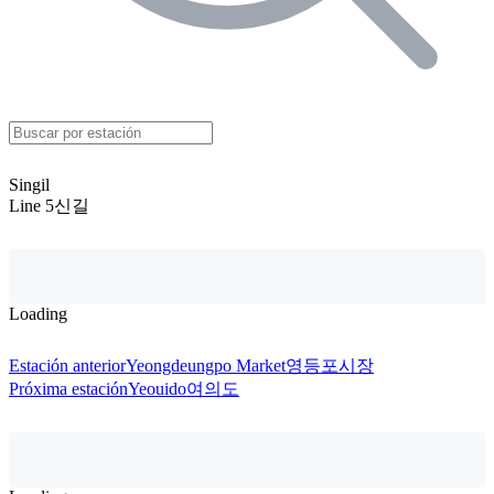
Singil
Line 5
신길
Loading
Estación anterior
Yeongdeungpo Market
영등포시장
Próxima estación
Yeouido
여의도