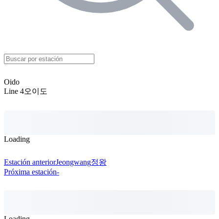
Oido
Line 4
오이도
Loading
Estación anterior
Jeongwang
정왕
Próxima estación
-
Loading